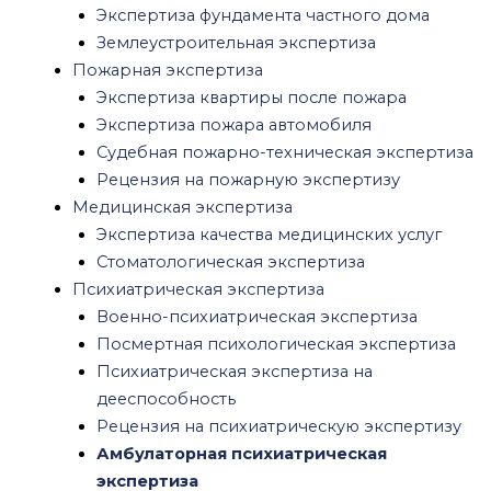
Психиатрическая экспертиза потерпевшего
Экспертиза фундамента частного дома
Психиатрическая экспертиза для работы
Землеустроительная экспертиза
Психиатрическая экспертиза
Пожарная экспертиза
несовершеннолетних
Экспертиза квартиры после пожара
Автотехническая экспертиза
Экспертиза пожара автомобиля
Экономическая экспертиза
Судебная пожарно-техническая экспертиза
Криминалистическая экспертиза
Рецензия на пожарную экспертизу
Почерковедческая экспертиза
Медицинская экспертиза
Экспертиза давности документа
Экспертиза качества медицинских услуг
Экспертиза печати и штампа
Стоматологическая экспертиза
Техническая экспертиза документов
Психиатрическая экспертиза
Рецензия на судебную экспертизу
Военно-психиатрическая экспертиза
Рецензия на судебно-психиатрическую
Посмертная психологическая экспертиза
экспертизу
Психиатрическая экспертиза на
Рецензия на медицинскую судебную
дееспособность
экспертизу
Рецензия на психиатрическую экспертизу
Рецензия на почерковедческую экспертизу
Амбулаторная психиатрическая
Правовая экспертиза договора
экспертиза