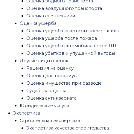
Оценка водного транспорта
Судебная строительная экспертиза
Оценка воздушного транспорта
Рецензия строительной экспертизы
Оценка спецтехники
Рецензия на заключение кадастрового
Оценка ущерба
инженера
Оценка ущерба квартиры после залива
Строительная экспертиза квартиры
Оценка ущерба после пожара
Экспертиза ремонта квартиры
Оценка ущерба автомобиля после ДТП
Экспертиза фундамента частного дома
Оценка убытков и упущенной выгоды
Землеустроительная экспертиза
Другие виды оценок
Пожарная экспертиза
Рецензия на оценку
Экспертиза квартиры после пожара
Оценка для нотариуса
Экспертиза пожара автомобиля
Оценка имущества при разводе
Судебная пожарно-техническая экспертиза
Судебная оценка
Рецензия на пожарную экспертизу
Оценка антиквариата
Медицинская экспертиза
Юридические услуги
Экспертиза качества медицинских услуг
Экспертиза
Стоматологическая экспертиза
Строительная экспертиза
Психиатрическая экспертиза
Экспертиза качества строительства