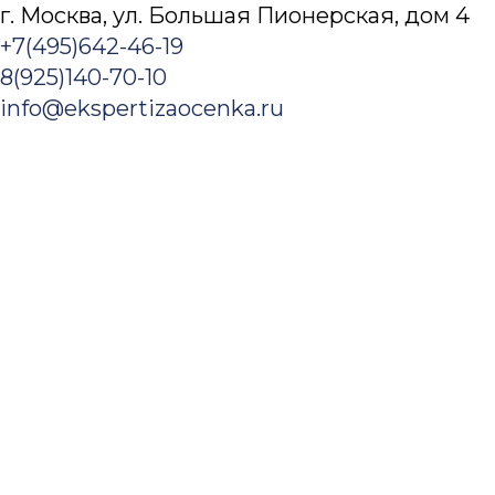
г. Москва, ул. Большая Пионерская, дом 4​
+7(495)642-46-19
8(925)140-70-10
Заказать услугу
Оценка
info@ekspertizaocenka.ru
Оценка недвижимости
Оценка зданий и сооружений
Оценка коммерческой недвижимости
Оценка офисов
Оценка складской недвижимости
Оценка земельного участка
Оценка недостроя
Оценка стоимости дома
Оценка стоимости квартиры
Оспаривание кадастровой стоимости
Оценка стоимости аренды
Оценка бизнеса
Оценка ценных бумаг
Оценка акций