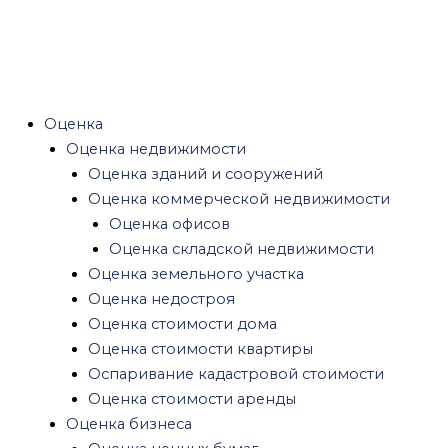
Оценка нематериальных активов
Оценка патента
Оценка бренда
Оценка товарного знака
Оценка интеллектуальной собственности
Оценка
Оценка активов
Оценка недвижимости
Оценка текущих активов
Оценка зданий и сооружений
Оценка ликвидности активов
Оценка коммерческой недвижимости
Авторские права
Оценка офисов
Оценка инвестиций, бизнес проектов
Оценка складской недвижимости
Оценка доли в ООО
Оценка земельного участка
Оценка оборудования
Оценка недостроя
Оценка стоимости оборудования
Оценка стоимости дома
Оценка офисного оборудования
Оценка стоимости квартиры
Оценка транспорта
Оспаривание кадастровой стоимости
Оценка железнодорожного транспорта
Оценка стоимости аренды
Оценка водного транспорта
Оценка бизнеса
Оценка воздушного транспорта