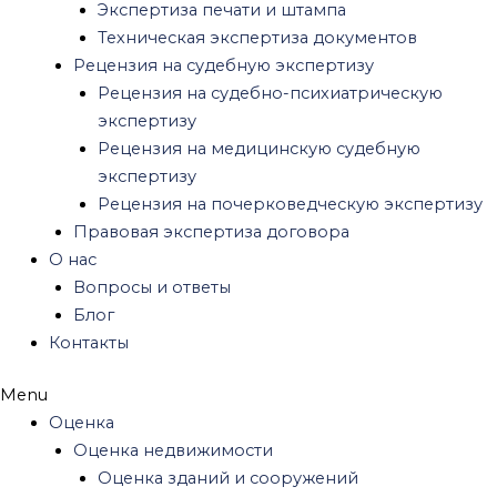
Оценка офисов
Экспертиза печати и штампа
Оценка складской недвижимости
Техническая экспертиза документов
Оценка земельного участка
Рецензия на судебную экспертизу
Оценка недостроя
Рецензия на судебно-психиатрическую
Оценка стоимости дома
экспертизу
Оценка стоимости квартиры
Рецензия на медицинскую судебную
Оспаривание кадастровой стоимости
экспертизу
Оценка стоимости аренды
Рецензия на почерковедческую экспертизу
Оценка бизнеса
Правовая экспертиза договора
Оценка ценных бумаг
О нас
Оценка акций
Вопросы и ответы
Оценка нематериальных активов
Блог
Оценка патента
Контакты
Оценка бренда
Оценка товарного знака
Menu
Оценка интеллектуальной собственности
Оценка
Оценка активов
Оценка недвижимости
Оценка текущих активов
Оценка зданий и сооружений