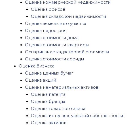
Оценка ликвидности активов
Оценка коммерческой недвижимости
Авторские права
Оценка офисов
Оценка инвестиций, бизнес проектов
Оценка складской недвижимости
Оценка доли в ООО
Оценка земельного участка
Оценка оборудования
Оценка недостроя
Оценка стоимости оборудования
Оценка стоимости дома
Оценка офисного оборудования
Оценка стоимости квартиры
Оценка транспорта
Оспаривание кадастровой стоимости
Оценка железнодорожного транспорта
Оценка стоимости аренды
Оценка водного транспорта
Оценка бизнеса
Оценка воздушного транспорта
Оценка ценных бумаг
Оценка спецтехники
Оценка акций
Оценка ущерба
Оценка нематериальных активов
Оценка ущерба квартиры после залива
Оценка патента
Оценка ущерба после пожара
Оценка бренда
Оценка ущерба автомобиля после ДТП
Оценка товарного знака
Оценка убытков и упущенной выгоды
Оценка интеллектуальной собственности
Другие виды оценок
Оценка активов