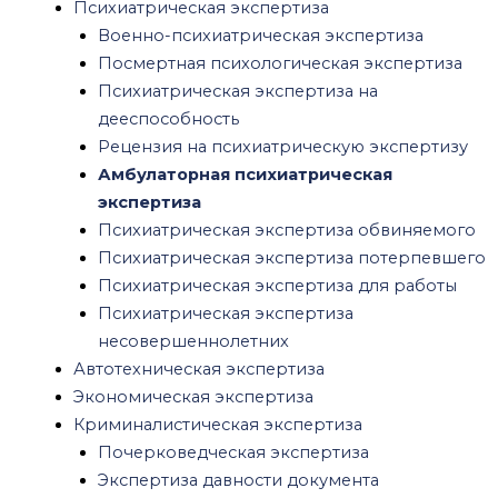
Техническая экспертиза документов
Психиатрическая экспертиза
Рецензия на судебную экспертизу
Военно-психиатрическая экспертиза
Рецензия на судебно-психиатрическую
Посмертная психологическая экспертиза
экспертизу
Психиатрическая экспертиза на
Рецензия на медицинскую судебную
дееспособность
экспертизу
Рецензия на психиатрическую экспертизу
Рецензия на почерковедческую экспертизу
Амбулаторная психиатрическая
Правовая экспертиза договора
экспертиза
О нас
Психиатрическая экспертиза обвиняемого
Вопросы и ответы
Психиатрическая экспертиза потерпевшего
Блог
Психиатрическая экспертиза для работы
Контакты
Психиатрическая экспертиза
несовершеннолетних
Menu
Автотехническая экспертиза
Оценка
Экономическая экспертиза
Оценка недвижимости
Криминалистическая экспертиза
Оценка зданий и сооружений
Почерковедческая экспертиза
Оценка коммерческой недвижимости
Экспертиза давности документа