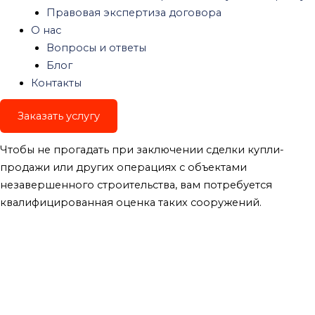
Оценка Объектов
Правовая экспертиза договора
О нас
Незавершенного
Вопросы и ответы
Строительства
Блог
(недостроя)
Контакты
Без рубрики
/ От
admin
Заказать услугу
Чтобы не прогадать при заключении сделки купли-
продажи или других операциях с объектами
незавершенного строительства, вам потребуется
квалифицированная оценка таких сооружений.