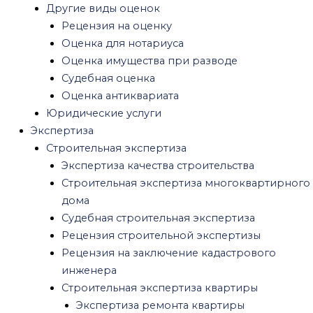
Землеустроительная экспертиза
Другие виды оценок
Пожарная экспертиза
Рецензия на оценку
Экспертиза квартиры после пожара
Оценка для нотариуса
Экспертиза пожара автомобиля
Оценка имущества при разводе
Судебная пожарно-техническая экспертиза
Судебная оценка
Рецензия на пожарную экспертизу
Оценка антиквариата
Медицинская экспертиза
Юридические услуги
Экспертиза качества медицинских услуг
Экспертиза
Стоматологическая экспертиза
Строительная экспертиза
Психиатрическая экспертиза
Экспертиза качества строительства
Военно-психиатрическая экспертиза
Строительная экспертиза многоквартирного
Посмертная психологическая экспертиза
дома
Психиатрическая экспертиза на
Судебная строительная экспертиза
дееспособность
Рецензия строительной экспертизы
Рецензия на психиатрическую экспертизу
Рецензия на заключение кадастрового
Амбулаторная психиатрическая
инженера
экспертиза
Строительная экспертиза квартиры
Психиатрическая экспертиза обвиняемого
Экспертиза ремонта квартиры