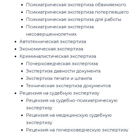
О нас
Психиатрическая экспертиза обвиняемого
Вопросы и ответы
Психиатрическая экспертиза потерпевшего
Блог
Психиатрическая экспертиза для работы
Контакты
Психиатрическая экспертиза
несовершеннолетних
Автотехническая экспертиза
Экспертный центр Независимость
»
Оценка объектов
Экономическая экспертиза
незавершенного строительства (недостроя)
Криминалистическая экспертиза
Почерковедческая экспертиза
Экспертиза давности документа
Экспертиза печати и штампа
Техническая экспертиза документов
Рецензия на судебную экспертизу
Рецензия на судебно-психиатрическую
экспертизу
Рецензия на медицинскую судебную
экспертизу
Рецензия на почерковедческую экспертизу