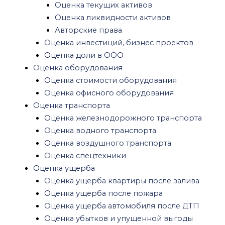
Рецензия на оценку
Оценка текущих активов
Оценка для нотариуса
Оценка ликвидности активов
Оценка имущества при разводе
Авторские права
Судебная оценка
Оценка инвестиций, бизнес проектов
Оценка антиквариата
Оценка доли в ООО
Юридические услуги
Оценка оборудования
Экспертиза
Оценка стоимости оборудования
Строительная экспертиза
Оценка офисного оборудования
Экспертиза качества строительства
Оценка транспорта
Строительная экспертиза многоквартирного
Оценка железнодорожного транспорта
дома
Оценка водного транспорта
Судебная строительная экспертиза
Оценка воздушного транспорта
Рецензия строительной экспертизы
Оценка спецтехники
Рецензия на заключение кадастрового
Оценка ущерба
инженера
Оценка ущерба квартиры после залива
Строительная экспертиза квартиры
Оценка ущерба после пожара
Экспертиза ремонта квартиры
Оценка ущерба автомобиля после ДТП
Экспертиза фундамента частного дома
Оценка убытков и упущенной выгоды