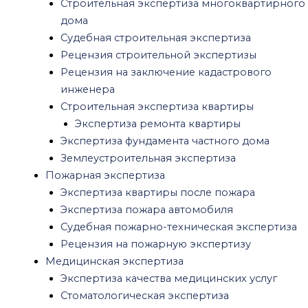
Военно-психиатрическая экспертиза
Строительная экспертиза многоквартирного
Посмертная психологическая экспертиза
дома
Психиатрическая экспертиза на
Судебная строительная экспертиза
дееспособность
Рецензия строительной экспертизы
Рецензия на психиатрическую экспертизу
Рецензия на заключение кадастрового
Амбулаторная психиатрическая
инженера
экспертиза
Строительная экспертиза квартиры
Психиатрическая экспертиза обвиняемого
Экспертиза ремонта квартиры
Психиатрическая экспертиза потерпевшего
Экспертиза фундамента частного дома
Психиатрическая экспертиза для работы
Землеустроительная экспертиза
Психиатрическая экспертиза
Пожарная экспертиза
несовершеннолетних
Экспертиза квартиры после пожара
Автотехническая экспертиза
Экспертиза пожара автомобиля
Экономическая экспертиза
Судебная пожарно-техническая экспертиза
Криминалистическая экспертиза
Рецензия на пожарную экспертизу
Почерковедческая экспертиза
Медицинская экспертиза
Экспертиза давности документа
Экспертиза качества медицинских услуг
Экспертиза печати и штампа
Стоматологическая экспертиза