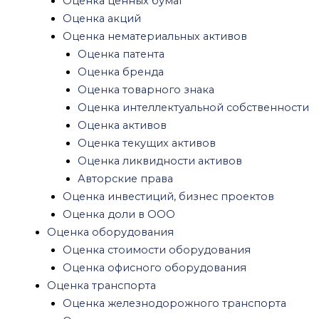
Оценка ценных бумаг
Оценка спецтехники
Оценка акций
Оценка ущерба
Оценка нематериальных активов
Оценка ущерба квартиры после залива
Оценка патента
Оценка ущерба после пожара
Оценка бренда
Оценка ущерба автомобиля после ДТП
Оценка товарного знака
Оценка убытков и упущенной выгоды
Оценка интеллектуальной собственности
Другие виды оценок
Оценка активов
Рецензия на оценку
Оценка текущих активов
Оценка для нотариуса
Оценка ликвидности активов
Оценка имущества при разводе
Авторские права
Судебная оценка
Оценка инвестиций, бизнес проектов
Оценка антиквариата
Оценка доли в ООО
Юридические услуги
Оценка оборудования
Экспертиза
Оценка стоимости оборудования
Строительная экспертиза
Оценка офисного оборудования
Экспертиза качества строительства
Оценка транспорта
Строительная экспертиза многоквартирного
Оценка железнодорожного транспорта
дома