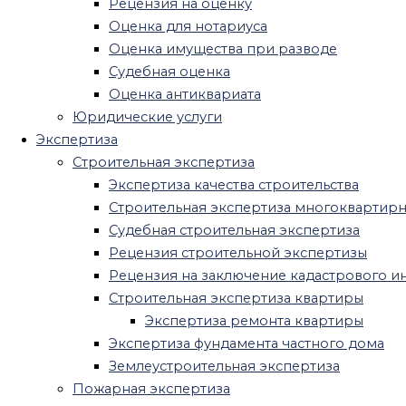
Рецензия на оценку
потерпевшего
Оценка для нотариуса
Психиатрическая экспертиза для
Оценка имущества при разводе
работы
Судебная оценка
Психиатрическая экспертиза
Оценка антиквариата
несовершеннолетних
Юридические услуги
Автотехническая экспертиза
Экспертиза
Экономическая экспертиза
Строительная экспертиза
Криминалистическая экспертиза
Экспертиза качества строительства
Почерковедческая экспертиза
Строительная экспертиза многоквартир
Экспертиза давности документа
Судебная строительная экспертиза
Экспертиза печати и штампа
Рецензия строительной экспертизы
Техническая экспертиза документов
Рецензия на заключение кадастрового и
Рецензия на судебную экспертизу
Строительная экспертиза квартиры
Рецензия на судебно-психиатрическую
Экспертиза ремонта квартиры
экспертизу
Экспертиза фундамента частного дома
Рецензия на медицинскую судебную
Землеустроительная экспертиза
экспертизу
Пожарная экспертиза
Рецензия на почерковедческую