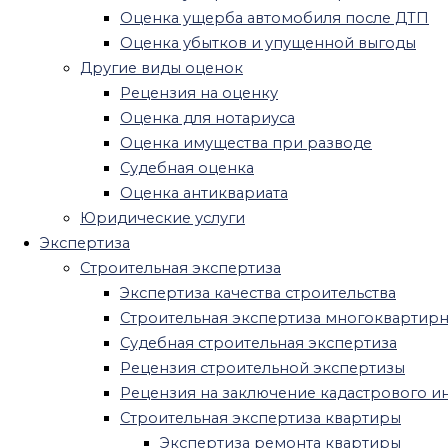
Оценка ущерба автомобиля после ДТП
Судебная пожарно-техническая
Оценка убытков и упущенной выгоды
экспертиза
Другие виды оценок
Рецензия на пожарную экспертизу
Рецензия на оценку
Медицинская экспертиза
Оценка для нотариуса
Экспертиза качества медицинских
Оценка имущества при разводе
услуг
Судебная оценка
Стоматологическая экспертиза
Оценка антиквариата
Психиатрическая экспертиза
Юридические услуги
Военно-психиатрическая экспертиза
Экспертиза
Посмертная психологическая
Строительная экспертиза
экспертиза
Экспертиза качества строительства
Психиатрическая экспертиза на
Строительная экспертиза многоквартир
дееспособность
Судебная строительная экспертиза
Рецензия на психиатрическую
Рецензия строительной экспертизы
экспертизу
Рецензия на заключение кадастрового и
Амбулаторная психиатрическая
Строительная экспертиза квартиры
экспертиза
Экспертиза ремонта квартиры
Психиатрическая экспертиза