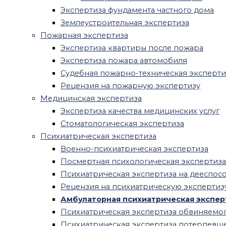
Экспертиза фундамента частного дома
обвиняемого
Землеустроительная экспертиза
Психиатрическая экспертиза
Пожарная экспертиза
потерпевшего
Экспертиза квартиры после пожара
Психиатрическая экспертиза для
Экспертиза пожара автомобиля
работы
Судебная пожарно-техническая эксперти
Психиатрическая экспертиза
Рецензия на пожарную экспертизу
несовершеннолетних
Медицинская экспертиза
Автотехническая экспертиза
Экспертиза качества медицинских услуг
Экономическая экспертиза
Стоматологическая экспертиза
Криминалистическая экспертиза
Психиатрическая экспертиза
Почерковедческая экспертиза
Военно-психиатрическая экспертиза
Экспертиза давности документа
Посмертная психологическая экспертиза
Экспертиза печати и штампа
Психиатрическая экспертиза на дееспос
Техническая экспертиза документов
Рецензия на психиатрическую экспертиз
Рецензия на судебную экспертизу
Амбулаторная психиатрическая экспер
Рецензия на судебно-психиатрическую
Психиатрическая экспертиза обвиняемо
экспертизу
Психиатрическая экспертиза потерпевш