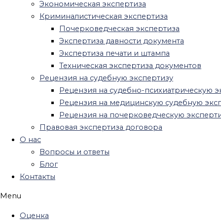
Экономическая экспертиза
Оспаривание кадастровой стоимости
Криминалистическая экспертиза
Оценка стоимости аренды
Почерковедческая экспертиза
Оценка бизнеса
Экспертиза давности документа
Оценка ценных бумаг
Экспертиза печати и штампа
Оценка акций
Техническая экспертиза документов
Оценка нематериальных активов
Рецензия на судебную экспертизу
Оценка патента
Рецензия на судебно-психиатрическую э
Оценка бренда
Рецензия на медицинскую судебную экс
Оценка товарного знака
Рецензия на почерковедческую эксперт
Оценка интеллектуальной
Правовая экспертиза договора
собственности
О нас
Оценка активов
Вопросы и ответы
Оценка текущих активов
Блог
Оценка ликвидности активов
Контакты
Авторские права
Оценка инвестиций, бизнес проектов
Menu
Оценка доли в ООО
Оценка
Оценка оборудования