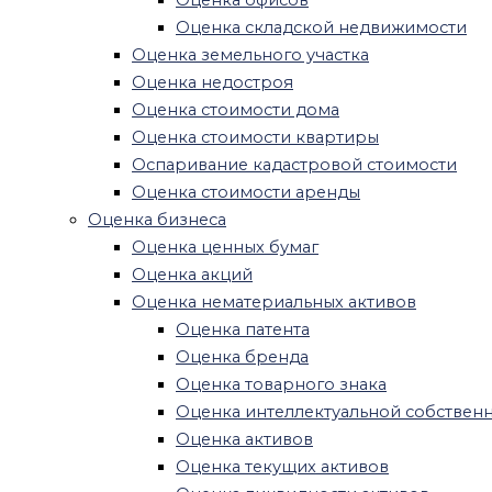
Экспертиза
Оценка складской недвижимости
Строительная экспертиза
Оценка земельного участка
Экспертиза качества строительства
Оценка недостроя
Строительная экспертиза
Оценка стоимости дома
многоквартирного дома
Оценка стоимости квартиры
Судебная строительная экспертиза
Оспаривание кадастровой стоимости
Рецензия строительной экспертизы
Оценка стоимости аренды
Рецензия на заключение кадастрового
Оценка бизнеса
инженера
Оценка ценных бумаг
Строительная экспертиза квартиры
Оценка акций
Экспертиза ремонта квартиры
Оценка нематериальных активов
Экспертиза фундамента частного дома
Оценка патента
Землеустроительная экспертиза
Оценка бренда
Пожарная экспертиза
Оценка товарного знака
Экспертиза квартиры после пожара
Оценка интеллектуальной собствен
Экспертиза пожара автомобиля
Оценка активов
Судебная пожарно-техническая
Оценка текущих активов
экспертиза