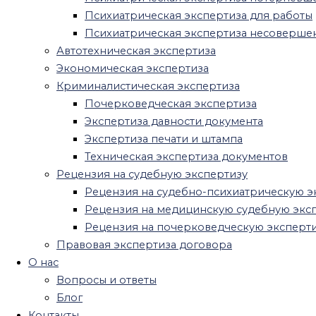
Рецензия на медицинскую судебную
Психиатрическая экспертиза для работы
экспертизу
Психиатрическая экспертиза несоверше
Рецензия на почерковедческую
Автотехническая экспертиза
экспертизу
Экономическая экспертиза
Правовая экспертиза договора
Криминалистическая экспертиза
О нас
Почерковедческая экспертиза
Вопросы и ответы
Экспертиза давности документа
Блог
Экспертиза печати и штампа
Контакты
Техническая экспертиза документов
Рецензия на судебную экспертизу
Экспертный центр Независимость
»
Рецензия на судебно-психиатрическую э
Почерковедческая экспертиза
»
Экспертиза печати
Рецензия на медицинскую судебную экс
и штампа
Рецензия на почерковедческую эксперт
Экспертиза Печати И Штампа
Правовая экспертиза договора
О нас
Заказать экспертизу
Вопросы и ответы
Узнать стоимость
Блог
Это один из видов технической экспертизы
Контакты