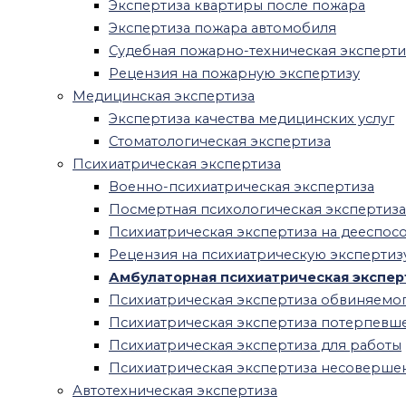
Экспертиза квартиры после пожара
экспертизу
Экспертиза пожара автомобиля
Правовая экспертиза договора
Судебная пожарно-техническая эксперти
О нас
Рецензия на пожарную экспертизу
Вопросы и ответы
Медицинская экспертиза
Блог
Экспертиза качества медицинских услуг
Контакты
Стоматологическая экспертиза
Menu
Психиатрическая экспертиза
Военно-психиатрическая экспертиза
Оценка
Посмертная психологическая экспертиза
Оценка недвижимости
Психиатрическая экспертиза на дееспос
Оценка зданий и сооружений
Рецензия на психиатрическую экспертиз
Оценка коммерческой недвижимости
Амбулаторная психиатрическая экспер
Оценка офисов
Психиатрическая экспертиза обвиняемо
Оценка складской недвижимости
Психиатрическая экспертиза потерпевш
Оценка земельного участка
Психиатрическая экспертиза для работы
Оценка недостроя
Психиатрическая экспертиза несоверше
Оценка стоимости дома
Автотехническая экспертиза
Оценка стоимости квартиры