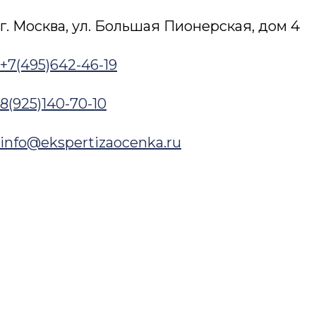
Перейти к содержимому
г. Москва, ул. Большая Пионерская, дом 4​
+7(495)642-46-19
Заказать услугу
8(925)140-70-10
Оценка
Оценка недвижимости
Оценка зданий и сооружений
info@ekspertizaocenka.ru
Оценка коммерческой недвижимости
Оценка офисов
Оценка складской недвижимости
Оценка земельного участка
Оценка недостроя
Оценка стоимости дома
Оценка стоимости квартиры
Оспаривание кадастровой стоимости
Оценка стоимости аренды
Оценка бизнеса