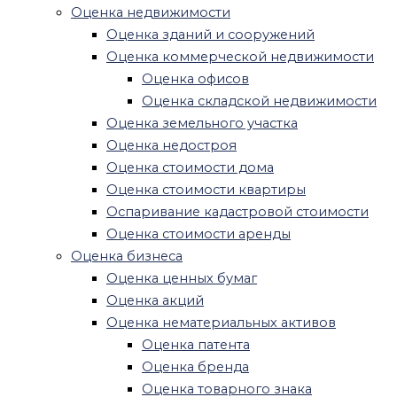
Оценка недвижимости
Оценка стоимости оборудования
Оценка зданий и сооружений
Оценка офисного оборудования
Оценка коммерческой недвижимости
Оценка транспорта
Оценка офисов
Оценка железнодорожного
Оценка складской недвижимости
транспорта
Оценка земельного участка
Оценка водного транспорта
Оценка недостроя
Оценка воздушного транспорта
Оценка стоимости дома
Оценка спецтехники
Оценка стоимости квартиры
Оценка ущерба
Оспаривание кадастровой стоимости
Оценка ущерба квартиры после залива
Оценка стоимости аренды
Оценка ущерба после пожара
Оценка бизнеса
Оценка ущерба автомобиля после ДТП
Оценка ценных бумаг
Оценка убытков и упущенной выгоды
Оценка акций
Другие виды оценок
Оценка нематериальных активов
Рецензия на оценку
Оценка патента
Оценка для нотариуса
Оценка бренда
Оценка имущества при разводе
Оценка товарного знака
Судебная оценка