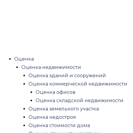
Оценка инвестиций, бизнес проектов
Оценка доли в ООО
Оценка оборудования
Оценка стоимости оборудования
Оценка офисного оборудования
Оценка транспорта
Оценка железнодорожного транспорта
Оценка
Оценка водного транспорта
Оценка недвижимости
Оценка воздушного транспорта
Оценка зданий и сооружений
Оценка спецтехники
Оценка коммерческой недвижимости
Оценка ущерба
Оценка офисов
Оценка ущерба квартиры после залива
Оценка складской недвижимости
Оценка ущерба после пожара
Оценка земельного участка
Оценка ущерба автомобиля после ДТП
Оценка недостроя
Оценка убытков и упущенной выгоды
Оценка стоимости дома
Другие виды оценок