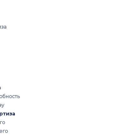
иза
а
обность
зу
ртиза
го
его