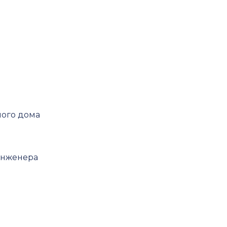
его
еннолетних
ного дома
инженера
экспертизу
спертизу
изу