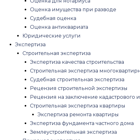
Оценка для нотариуса
Психиатрическая экспертиза потерпевш
Оценка имущества при разводе
Психиатрическая экспертиза для работы
Судебная оценка
Психиатрическая экспертиза несоверш
Оценка антиквариата
Автотехническая экспертиза
Юридические услуги
Экономическая экспертиза
Экспертиза
Криминалистическая экспертиза
Строительная экспертиза
Почерковедческая экспертиза
Экспертиза качества строительства
Экспертиза давности документа
Строительная экспертиза многоквартир
Экспертиза печати и штампа
Судебная строительная экспертиза
Техническая экспертиза документов
Рецензия строительной экспертизы
Рецензия на судебную экспертизу
Рецензия на заключение кадастрового 
Рецензия на судебно-психиатрическую 
Строительная экспертиза квартиры
Рецензия на медицинскую судебную эк
Экспертиза ремонта квартиры
Рецензия на почерковедческую эксперт
Экспертиза фундамента частного дома
Правовая экспертиза договора
Землеустроительная экспертиза
О нас