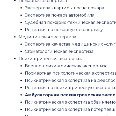
Пожарная экспертиза
Вопросы и ответы
Экспертиза квартиры после пожара
Блог
Экспертиза пожара автомобиля
Контакты
Судебная пожарно-техническая эксперт
Рецензия на пожарную экспертизу
Menu
Медицинская экспертиза
Оценка
Экспертиза качества медицинских услуг
Оценка недвижимости
Стоматологическая экспертиза
Оценка зданий и сооружений
Психиатрическая экспертиза
Оценка коммерческой недвижимости
Военно-психиатрическая экспертиза
Оценка офисов
Посмертная психологическая экспертиз
Оценка складской недвижимости
Психиатрическая экспертиза на дееспос
Оценка земельного участка
Рецензия на психиатрическую эксперти
Оценка недостроя
Амбулаторная психиатрическая экспе
Оценка стоимости дома
Психиатрическая экспертиза обвиняемо
Оценка стоимости квартиры
Психиатрическая экспертиза потерпевш
Оспаривание кадастровой стоимости