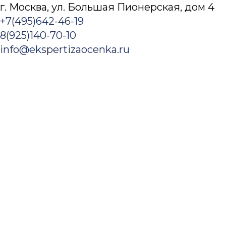
г. Москва, ул. Большая Пионерская, дом 4​
+7(495)642-46-19
8(925)140-70-10
info@ekspertizaocenka.ru
Заказать услугу
Оценка
Оценка недвижимости
Оценка зданий и сооружений
Оценка коммерческой недвижимости
Оценка офисов
Оценка складской недвижимости
Оценка земельного участка
Оценка недостроя