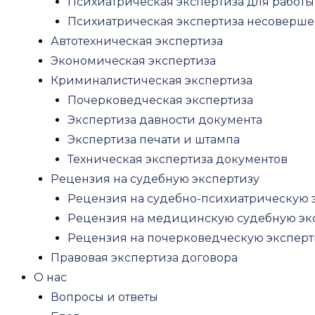
Психиатрическая экспертиза для работы
Оценка стоимости аренды
Психиатрическая экспертиза несоверш
Оценка бизнеса
Автотехническая экспертиза
Оценка ценных бумаг
Экономическая экспертиза
Оценка акций
Криминалистическая экспертиза
Оценка нематериальных активов
Почерковедческая экспертиза
Оценка патента
Экспертиза давности документа
Оценка бренда
Экспертиза печати и штампа
Оценка товарного знака
Техническая экспертиза документов
Оценка интеллектуальной собственн
Рецензия на судебную экспертизу
Оценка активов
Рецензия на судебно-психиатрическую 
Оценка текущих активов
Рецензия на медицинскую судебную эк
Оценка ликвидности активов
Рецензия на почерковедческую эксперт
Авторские права
Правовая экспертиза договора
Оценка инвестиций, бизнес проектов
О нас
Оценка доли в ООО
Вопросы и ответы
Оценка оборудования