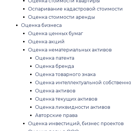
Оценка стоимости квартиры
Рецензия на оценку
Оспаривание кадастровой стоимости
Оценка для нотариуса
Оценка стоимости аренды
Оценка имущества при разводе
Оценка бизнеса
Судебная оценка
Оценка ценных бумаг
Оценка антиквариата
Оценка акций
Юридические услуги
Оценка нематериальных активов
Экспертиза
Оценка патента
Строительная экспертиза
Оценка бренда
Экспертиза качества строительства
Оценка товарного знака
Строительная экспертиза многоквартир
Оценка интеллектуальной собственн
Судебная строительная экспертиза
Оценка активов
Рецензия строительной экспертизы
Оценка текущих активов
Рецензия на заключение кадастрового 
Оценка ликвидности активов
Строительная экспертиза квартиры
Авторские права
Экспертиза ремонта квартиры
Оценка инвестиций, бизнес проектов
Экспертиза фундамента частного дома