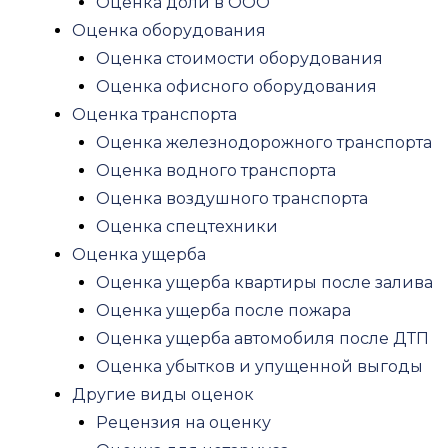
Оценка доли в ООО
Землеустроительная экспертиза
Оценка оборудования
Пожарная экспертиза
Оценка стоимости оборудования
Экспертиза квартиры после пожара
Оценка офисного оборудования
Экспертиза пожара автомобиля
Оценка транспорта
Судебная пожарно-техническая эксперт
Оценка железнодорожного транспорта
Рецензия на пожарную экспертизу
Оценка водного транспорта
Медицинская экспертиза
Оценка воздушного транспорта
Экспертиза качества медицинских услуг
Оценка спецтехники
Стоматологическая экспертиза
Оценка ущерба
Психиатрическая экспертиза
Оценка ущерба квартиры после залива
Военно-психиатрическая экспертиза
Оценка ущерба после пожара
Посмертная психологическая экспертиз
Оценка ущерба автомобиля после ДТП
Психиатрическая экспертиза на дееспос
Оценка убытков и упущенной выгоды
Рецензия на психиатрическую эксперти
Другие виды оценок
Амбулаторная психиатрическая экспе
Рецензия на оценку
Психиатрическая экспертиза обвиняемо