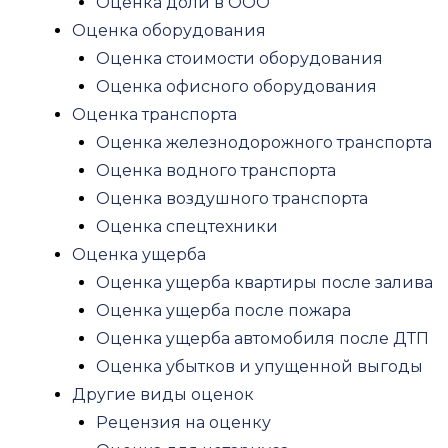
Оценка доли в ООО
Землеустроительная экспертиза
Оценка оборудования
Пожарная экспертиза
Оценка стоимости оборудования
Экспертиза квартиры после пожара
Оценка офисного оборудования
Экспертиза пожара автомобиля
Оценка транспорта
Судебная пожарно-техническая эксперт
Оценка железнодорожного транспорта
Рецензия на пожарную экспертизу
Оценка водного транспорта
Медицинская экспертиза
Оценка воздушного транспорта
Экспертиза качества медицинских услуг
Оценка спецтехники
Стоматологическая экспертиза
Оценка ущерба
Психиатрическая экспертиза
Оценка ущерба квартиры после залива
Военно-психиатрическая экспертиза
Оценка ущерба после пожара
Посмертная психологическая экспертиз
Оценка ущерба автомобиля после ДТП
Психиатрическая экспертиза на дееспос
Оценка убытков и упущенной выгоды
Рецензия на психиатрическую эксперти
Другие виды оценок
Амбулаторная психиатрическая экспе
Рецензия на оценку
Психиатрическая экспертиза обвиняемо