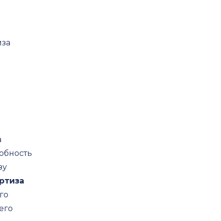
иза
а
обность
зу
ртиза
го
его