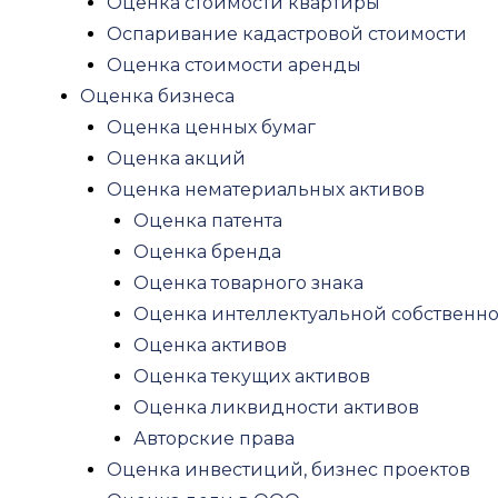
Оценка стоимости квартиры
Рецензия на оценку
Оспаривание кадастровой стоимости
Оценка для нотариуса
Оценка стоимости аренды
Оценка имущества при разводе
Оценка бизнеса
Судебная оценка
Оценка ценных бумаг
Оценка антиквариата
Оценка акций
Юридические услуги
Оценка нематериальных активов
Экспертиза
Оценка патента
Строительная экспертиза
Оценка бренда
Экспертиза качества строительства
Оценка товарного знака
Строительная экспертиза многоквартир
Оценка интеллектуальной собственн
Судебная строительная экспертиза
Оценка активов
Рецензия строительной экспертизы
Оценка текущих активов
Рецензия на заключение кадастрового 
Оценка ликвидности активов
Строительная экспертиза квартиры
Авторские права
Экспертиза ремонта квартиры
Оценка инвестиций, бизнес проектов
Экспертиза фундамента частного дома