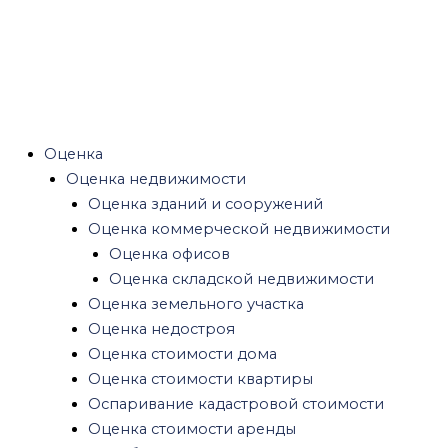
Оценка нематериальных активов
Оценка патента
Оценка бренда
Оценка товарного знака
Оценка интеллектуальной собственности
Оценка активов
Оценка
Оценка текущих активов
Оценка недвижимости
Оценка ликвидности активов
Оценка зданий и сооружений
Авторские права
Оценка коммерческой недвижимости
Оценка инвестиций, бизнес проектов
Оценка офисов
Оценка доли в ООО
Оценка складской недвижимости
Оценка оборудования
Оценка земельного участка
Оценка стоимости оборудования
Оценка недостроя
Оценка офисного оборудования
Оценка стоимости дома
Оценка транспорта
Оценка стоимости квартиры
Оценка железнодорожного транспорта
Оспаривание кадастровой стоимости
Оценка водного транспорта
Оценка стоимости аренды
Оценка воздушного транспорта