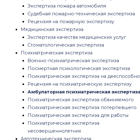
Психиатрическая экспертиза потерпевшего
Экспертиза пожара автомобиля
Психиатрическая экспертиза для работы
Судебная пожарно-техническая экспертиза
Психиатрическая экспертиза
Рецензия на пожарную экспертизу
несовершеннолетних
Медицинская экспертиза
Автотехническая экспертиза
Экспертиза качества медицинских услуг
Экономическая экспертиза
Стоматологическая экспертиза
Криминалистическая экспертиза
Психиатрическая экспертиза
Почерковедческая экспертиза
Военно-психиатрическая экспертиза
Экспертиза давности документа
Посмертная психологическая экспертиза
Экспертиза печати и штампа
Психиатрическая экспертиза на дееспособно
Техническая экспертиза документов
Рецензия на психиатрическую экспертизу
Рецензия на судебную экспертизу
Амбулаторная психиатрическая экспертиз
Рецензия на судебно-психиатрическую
Психиатрическая экспертиза обвиняемого
экспертизу
Психиатрическая экспертиза потерпевшего
Рецензия на медицинскую судебную
Психиатрическая экспертиза для работы
экспертизу
Психиатрическая экспертиза
Рецензия на почерковедческую экспертизу
несовершеннолетних
Правовая экспертиза договора
Автотехническая экспертиза