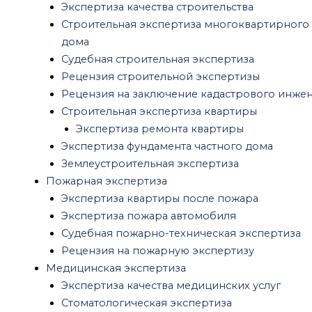
Военно-психиатрическая экспертиза
Экспертиза качества строительства
Посмертная психологическая экспертиза
Строительная экспертиза многоквартирного
Психиатрическая экспертиза на
дома
дееспособность
Судебная строительная экспертиза
Рецензия на психиатрическую экспертизу
Рецензия строительной экспертизы
Амбулаторная психиатрическая
Рецензия на заключение кадастрового инже
экспертиза
Строительная экспертиза квартиры
Психиатрическая экспертиза обвиняемого
Экспертиза ремонта квартиры
Психиатрическая экспертиза потерпевшего
Экспертиза фундамента частного дома
Психиатрическая экспертиза для работы
Землеустроительная экспертиза
Психиатрическая экспертиза
Пожарная экспертиза
несовершеннолетних
Экспертиза квартиры после пожара
Автотехническая экспертиза
Экспертиза пожара автомобиля
Экономическая экспертиза
Судебная пожарно-техническая экспертиза
Криминалистическая экспертиза
Рецензия на пожарную экспертизу
Почерковедческая экспертиза
Медицинская экспертиза
Экспертиза давности документа
Экспертиза качества медицинских услуг
Экспертиза печати и штампа
Стоматологическая экспертиза