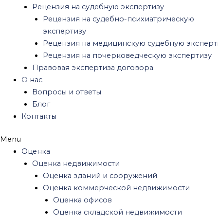
Оценка офисов
Рецензия на судебную экспертизу
Оценка складской недвижимости
Рецензия на судебно-психиатрическую
Оценка земельного участка
экспертизу
Оценка недостроя
Рецензия на медицинскую судебную эксперт
Оценка стоимости дома
Рецензия на почерковедческую экспертизу
Оценка стоимости квартиры
Правовая экспертиза договора
Оспаривание кадастровой стоимости
О нас
Оценка стоимости аренды
Вопросы и ответы
Оценка бизнеса
Блог
Оценка ценных бумаг
Контакты
Оценка акций
Оценка нематериальных активов
Menu
Оценка патента
Оценка
Оценка бренда
Оценка недвижимости
Оценка товарного знака
Оценка зданий и сооружений
Оценка интеллектуальной собственности
Оценка коммерческой недвижимости
Оценка активов
Оценка офисов
Оценка текущих активов
Оценка складской недвижимости