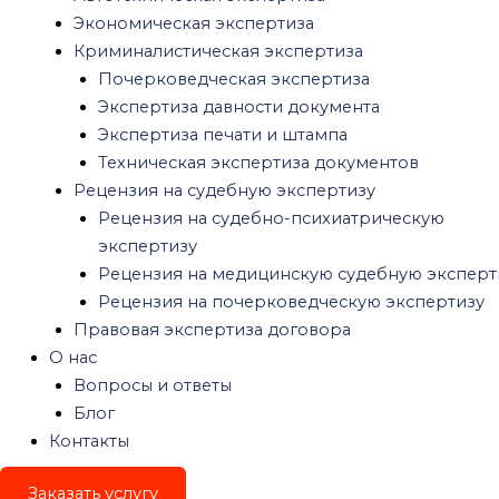
О нас
Экономическая экспертиза
Вопросы и ответы
Криминалистическая экспертиза
Блог
Почерковедческая экспертиза
Контакты
Экспертиза давности документа
Экспертиза печати и штампа
Экспертный центр Независимость
»
Оценка
Техническая экспертиза документов
недвижимости
»
оценка земли
Рецензия на судебную экспертизу
Рецензия на судебно-психиатрическую
экспертизу
Рецензия на медицинскую судебную эксперт
Оценка Земельного
Рецензия на почерковедческую экспертизу
Участка
Правовая экспертиза договора
О нас
Вопросы и ответы
Заказать оценку
Блог
Узнать стоимость
Контакты
Оценка стоимости земельного участка – крайне
востребованная юридическая процедура. Ее следует
Заказать услугу