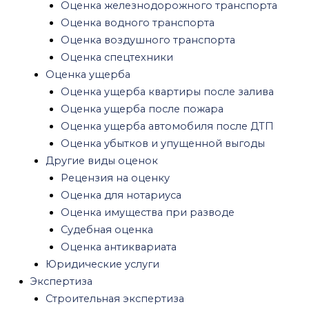
Оценка железнодорожного транспорта
Судебная строительная экспертиза
Оценка водного транспорта
Рецензия строительной экспертизы
Оценка воздушного транспорта
Рецензия на заключение кадастрового
Оценка спецтехники
инженера
Оценка ущерба
Строительная экспертиза квартиры
Оценка ущерба квартиры после залива
Экспертиза ремонта квартиры
Оценка ущерба после пожара
Экспертиза фундамента частного дома
Оценка ущерба автомобиля после ДТП
Землеустроительная экспертиза
Оценка убытков и упущенной выгоды
Пожарная экспертиза
Другие виды оценок
Экспертиза квартиры после пожара
Рецензия на оценку
Экспертиза пожара автомобиля
Оценка для нотариуса
Судебная пожарно-техническая экспертиза
Оценка имущества при разводе
Рецензия на пожарную экспертизу
Судебная оценка
Медицинская экспертиза
Оценка антиквариата
Экспертиза качества медицинских услуг
Юридические услуги
Стоматологическая экспертиза
Экспертиза
Психиатрическая экспертиза
Строительная экспертиза