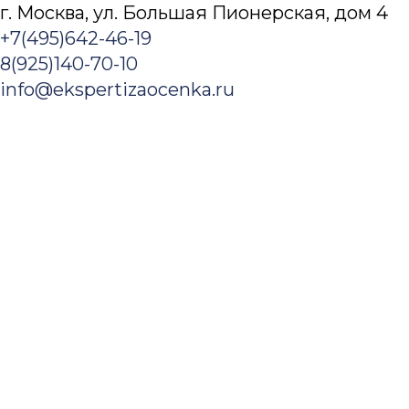
г. Москва, ул. Большая Пионерская, дом 4​
+7(495)642-46-19
8(925)140-70-10
Заказать услугу
Оценка
info@ekspertizaocenka.ru
Оценка недвижимости
Оценка зданий и сооружений
Оценка коммерческой недвижимости
Оценка офисов
Оценка складской недвижимости
Оценка земельного участка
Оценка недостроя
Оценка стоимости дома
Оценка стоимости квартиры
Оспаривание кадастровой стоимости
Оценка стоимости аренды
Оценка бизнеса
Оценка ценных бумаг
Оценка акций