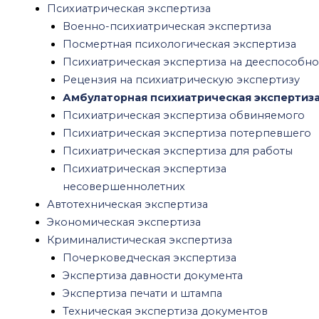
Техническая экспертиза документов
Психиатрическая экспертиза
Рецензия на судебную экспертизу
Военно-психиатрическая экспертиза
Рецензия на судебно-психиатрическую
Посмертная психологическая экспертиза
экспертизу
Психиатрическая экспертиза на дееспособно
Рецензия на медицинскую судебную
Рецензия на психиатрическую экспертизу
экспертизу
Амбулаторная психиатрическая экспертиз
Рецензия на почерковедческую экспертизу
Психиатрическая экспертиза обвиняемого
Правовая экспертиза договора
Психиатрическая экспертиза потерпевшего
О нас
Психиатрическая экспертиза для работы
Вопросы и ответы
Психиатрическая экспертиза
Блог
несовершеннолетних
Контакты
Автотехническая экспертиза
Экономическая экспертиза
Menu
Криминалистическая экспертиза
Оценка
Почерковедческая экспертиза
Оценка недвижимости
Экспертиза давности документа
Оценка зданий и сооружений
Экспертиза печати и штампа
Оценка коммерческой недвижимости
Техническая экспертиза документов