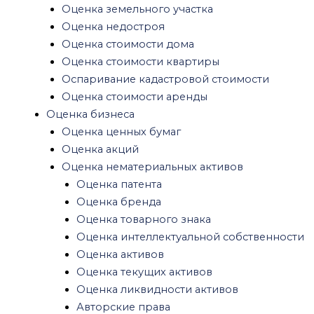
Оценка ликвидности активов
Оценка земельного участка
Авторские права
Оценка недостроя
Оценка инвестиций, бизнес проектов
Оценка стоимости дома
Оценка доли в ООО
Оценка стоимости квартиры
Оценка оборудования
Оспаривание кадастровой стоимости
Оценка стоимости оборудования
Оценка стоимости аренды
Оценка офисного оборудования
Оценка бизнеса
Оценка транспорта
Оценка ценных бумаг
Оценка железнодорожного транспорта
Оценка акций
Оценка водного транспорта
Оценка нематериальных активов
Оценка воздушного транспорта
Оценка патента
Оценка спецтехники
Оценка бренда
Оценка ущерба
Оценка товарного знака
Оценка ущерба квартиры после залива
Оценка интеллектуальной собственности
Оценка ущерба после пожара
Оценка активов
Оценка ущерба автомобиля после ДТП
Оценка текущих активов
Оценка убытков и упущенной выгоды
Оценка ликвидности активов
Другие виды оценок
Авторские права