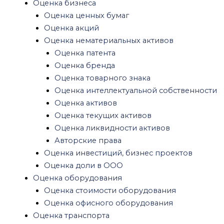
Оценка бизнеса
Оценка спецтехники
Оценка ценных бумаг
Оценка ущерба
Оценка акций
Оценка ущерба квартиры после залива
Оценка нематериальных активов
Оценка ущерба после пожара
Оценка патента
Оценка ущерба автомобиля после ДТП
Оценка бренда
Оценка убытков и упущенной выгоды
Оценка товарного знака
Другие виды оценок
Оценка интеллектуальной собственности
Рецензия на оценку
Оценка активов
Оценка для нотариуса
Оценка текущих активов
Оценка имущества при разводе
Оценка ликвидности активов
Судебная оценка
Авторские права
Оценка антиквариата
Оценка инвестиций, бизнес проектов
Юридические услуги
Оценка доли в ООО
Экспертиза
Оценка оборудования
Строительная экспертиза
Оценка стоимости оборудования
Экспертиза качества строительства
Оценка офисного оборудования
Строительная экспертиза многоквартирного
Оценка транспорта
дома