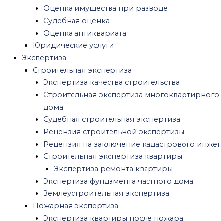
Землеустроительная экспертиза
Оценка имущества при разводе
Пожарная экспертиза
Судебная оценка
Экспертиза квартиры после пожара
Оценка антиквариата
Экспертиза пожара автомобиля
Юридические услуги
Судебная пожарно-техническая экспертиза
Экспертиза
Рецензия на пожарную экспертизу
Строительная экспертиза
Медицинская экспертиза
Экспертиза качества строительства
Экспертиза качества медицинских услуг
Строительная экспертиза многоквартирного
Стоматологическая экспертиза
дома
Психиатрическая экспертиза
Судебная строительная экспертиза
Военно-психиатрическая экспертиза
Рецензия строительной экспертизы
Посмертная психологическая экспертиза
Рецензия на заключение кадастрового инже
Психиатрическая экспертиза на
Строительная экспертиза квартиры
дееспособность
Экспертиза ремонта квартиры
Рецензия на психиатрическую экспертизу
Экспертиза фундамента частного дома
Амбулаторная психиатрическая
Землеустроительная экспертиза
экспертиза
Пожарная экспертиза
Психиатрическая экспертиза обвиняемого
Экспертиза квартиры после пожара