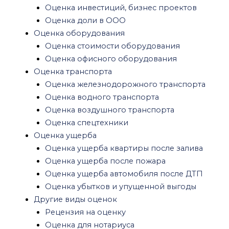
Рецензия на оценку
Оценка инвестиций, бизнес проектов
Оценка для нотариуса
Оценка доли в ООО
Оценка имущества при разводе
Оценка оборудования
Судебная оценка
Оценка стоимости оборудования
Оценка антиквариата
Оценка офисного оборудования
Юридические услуги
Оценка транспорта
Экспертиза
Оценка железнодорожного транспорта
Строительная экспертиза
Оценка водного транспорта
Экспертиза качества строительства
Оценка воздушного транспорта
Строительная экспертиза многоквартирного
Оценка спецтехники
дома
Оценка ущерба
Судебная строительная экспертиза
Оценка ущерба квартиры после залива
Рецензия строительной экспертизы
Оценка ущерба после пожара
Рецензия на заключение кадастрового
Оценка ущерба автомобиля после ДТП
инженера
Оценка убытков и упущенной выгоды
Строительная экспертиза квартиры
Другие виды оценок
Экспертиза ремонта квартиры
Рецензия на оценку
Экспертиза фундамента частного дома
Оценка для нотариуса