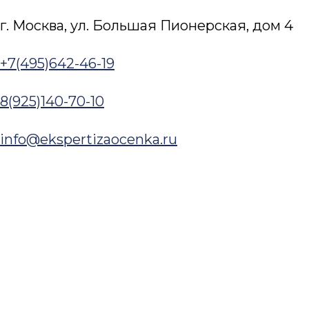
г. Москва, ул. Большая Пионерская, дом 4​
+7(495)642-46-19
8(925)140-70-10
Перейти к содержимому
info@ekspertizaocenka.ru
Заказать услугу
Оценка
Оценка недвижимости
Оценка зданий и сооружений
Оценка коммерческой недвижимос
Оценка офисов
Оценка складской недвижимос