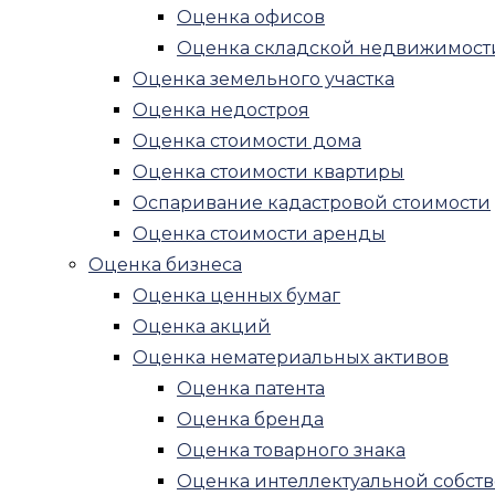
Оценка офисов
Оценка убытков и упущенной выгод
Оценка складской недвижимост
Другие виды оценок
Оценка земельного участка
Рецензия на оценку
Оценка недостроя
Оценка для нотариуса
Оценка стоимости дома
Оценка имущества при разводе
Оценка стоимости квартиры
Судебная оценка
Оспаривание кадастровой стоимости
Оценка антиквариата
Оценка стоимости аренды
Юридические услуги
Оценка бизнеса
Экспертиза
Оценка ценных бумаг
Строительная экспертиза
Оценка акций
Экспертиза качества строительства
Оценка нематериальных активов
Строительная экспертиза многоквар
Оценка патента
Судебная строительная экспертиза
Оценка бренда
Рецензия строительной экспертизы
Оценка товарного знака
Рецензия на заключение кадастров
Оценка интеллектуальной собст
Строительная экспертиза квартиры