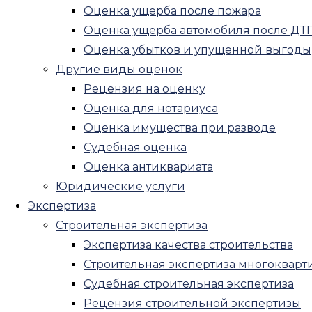
Оценка ущерба после пожара
Амбулаторная психиатрическая эк
Оценка ущерба автомобиля после ДТ
Психиатрическая экспертиза обвин
Оценка убытков и упущенной выгоды
Психиатрическая экспертиза потерп
Другие виды оценок
Психиатрическая экспертиза для ра
Рецензия на оценку
Психиатрическая экспертиза несов
Оценка для нотариуса
Автотехническая экспертиза
Оценка имущества при разводе
Экономическая экспертиза
Судебная оценка
Криминалистическая экспертиза
Оценка антиквариата
Почерковедческая экспертиза
Юридические услуги
Экспертиза давности документа
Экспертиза
Экспертиза печати и штампа
Строительная экспертиза
Техническая экспертиза документов
Экспертиза качества строительства
Рецензия на судебную экспертизу
Строительная экспертиза многокварт
Рецензия на судебно-психиатрическ
Судебная строительная экспертиза
Рецензия на медицинскую судебную
Рецензия строительной экспертизы
Рецензия на почерковедческую экс