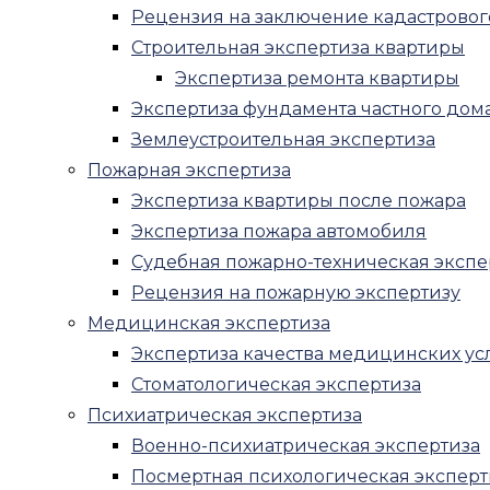
Рецензия на заключение кадастрово
Правовая экспертиза договора
Строительная экспертиза квартиры
О нас
Экспертиза ремонта квартиры
Вопросы и ответы
Экспертиза фундамента частного дом
Блог
Землеустроительная экспертиза
Контакты
Пожарная экспертиза
Menu
Экспертиза квартиры после пожара
Экспертиза пожара автомобиля
Оценка
Судебная пожарно-техническая экспе
Оценка недвижимости
Рецензия на пожарную экспертизу
Оценка зданий и сооружений
Медицинская экспертиза
Оценка коммерческой недвижимос
Экспертиза качества медицинских ус
Оценка офисов
Стоматологическая экспертиза
Оценка складской недвижимос
Психиатрическая экспертиза
Оценка земельного участка
Военно-психиатрическая экспертиза
Оценка недостроя
Посмертная психологическая эксперт
Оценка стоимости дома