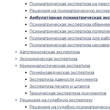
Психиатрическая экспертиза на деес
Оценка стоимости квартиры
Рецензия на психиатрическую экспер
Оспаривание кадастровой стоимост
Амбулаторная психиатрическая эк
Оценка стоимости аренды
Психиатрическая экспертиза обвиня
Оценка бизнеса
Психиатрическая экспертиза потерп
Оценка ценных бумаг
Психиатрическая экспертиза для раб
Оценка акций
Психиатрическая экспертиза несове
Оценка нематериальных активов
Автотехническая экспертиза
Оценка патента
Экономическая экспертиза
Оценка бренда
Криминалистическая экспертиза
Оценка товарного знака
Почерковедческая экспертиза
Оценка интеллектуальной собст
Экспертиза давности документа
Оценка активов
Экспертиза печати и штампа
Оценка текущих активов
Техническая экспертиза документов
Оценка ликвидности активов
Рецензия на судебную экспертизу
Авторские права
Рецензия на судебно-психиатрическу
Оценка инвестиций, бизнес проекто