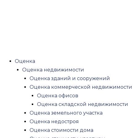
Оценка инвестиций, бизнес проектов
Оценка доли в ООО
Оценка оборудования
Оценка стоимости оборудования
Оценка офисного оборудования
Оценка транспорта
Оценка железнодорожного транспорта
Оценка
Оценка водного транспорта
Оценка недвижимости
Оценка воздушного транспорта
Оценка зданий и сооружений
Оценка спецтехники
Оценка коммерческой недвижимости
Оценка ущерба
Оценка офисов
Оценка ущерба квартиры после залива
Оценка складской недвижимости
Оценка ущерба после пожара
Оценка земельного участка
Оценка ущерба автомобиля после ДТП
Оценка недостроя
Оценка убытков и упущенной выгоды
Оценка стоимости дома
Другие виды оценок