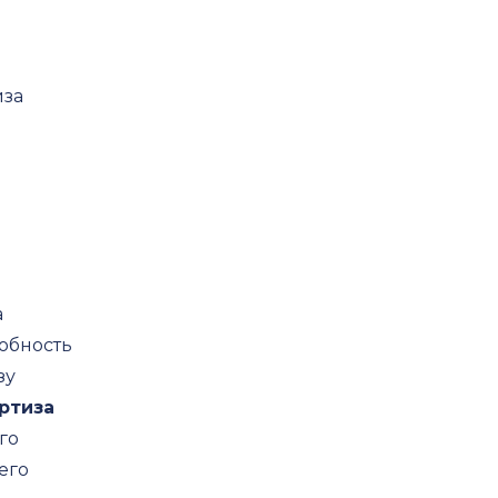
иза
а
обность
зу
ртиза
го
его