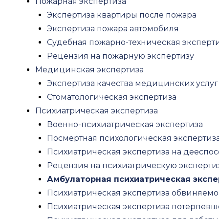
Пожарная экспертиза
Вопросы и ответы
Экспертиза квартиры после пожара
Блог
Экспертиза пожара автомобиля
Контакты
Судебная пожарно-техническая эксперт
Рецензия на пожарную экспертизу
Menu
Медицинская экспертиза
Оценка
Экспертиза качества медицинских услуг
Оценка недвижимости
Стоматологическая экспертиза
Оценка зданий и сооружений
Психиатрическая экспертиза
Оценка коммерческой недвижимости
Военно-психиатрическая экспертиза
Оценка офисов
Посмертная психологическая экспертиз
Оценка складской недвижимости
Психиатрическая экспертиза на дееспос
Оценка земельного участка
Рецензия на психиатрическую эксперти
Оценка недостроя
Амбулаторная психиатрическая экспе
Оценка стоимости дома
Психиатрическая экспертиза обвиняемо
Оценка стоимости квартиры
Психиатрическая экспертиза потерпевш
Оспаривание кадастровой стоимости