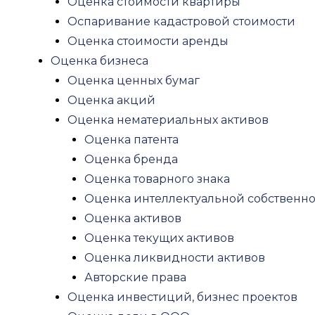
Оценка стоимости квартиры
Рецензия на оценку
Оспаривание кадастровой стоимости
Оценка для нотариуса
Оценка стоимости аренды
Оценка имущества при разводе
Оценка бизнеса
Судебная оценка
Оценка ценных бумаг
Оценка антиквариата
Оценка акций
Юридические услуги
Оценка нематериальных активов
Экспертиза
Оценка патента
Строительная экспертиза
Оценка бренда
Экспертиза качества строительства
Оценка товарного знака
Строительная экспертиза многоквартир
Оценка интеллектуальной собственн
Судебная строительная экспертиза
Оценка активов
Рецензия строительной экспертизы
Оценка текущих активов
Рецензия на заключение кадастрового 
Оценка ликвидности активов
Строительная экспертиза квартиры
Авторские права
Экспертиза ремонта квартиры
Оценка инвестиций, бизнес проектов
Экспертиза фундамента частного дома