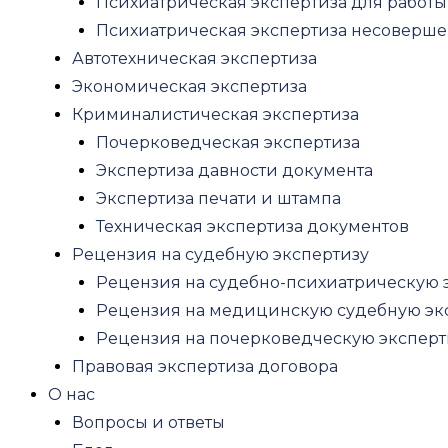
Психиатрическая экспертиза для работы
Оценка стоимости аренды
Психиатрическая экспертиза несоверш
Оценка бизнеса
Автотехническая экспертиза
Оценка ценных бумаг
Экономическая экспертиза
Оценка акций
Криминалистическая экспертиза
Оценка нематериальных активов
Почерковедческая экспертиза
Оценка патента
Экспертиза давности документа
Оценка бренда
Экспертиза печати и штампа
Оценка товарного знака
Техническая экспертиза документов
Оценка интеллектуальной собственн
Рецензия на судебную экспертизу
Оценка активов
Рецензия на судебно-психиатрическую 
Оценка текущих активов
Рецензия на медицинскую судебную эк
Оценка ликвидности активов
Рецензия на почерковедческую эксперт
Авторские права
Правовая экспертиза договора
Оценка инвестиций, бизнес проектов
О нас
Оценка доли в ООО
Вопросы и ответы
Оценка оборудования