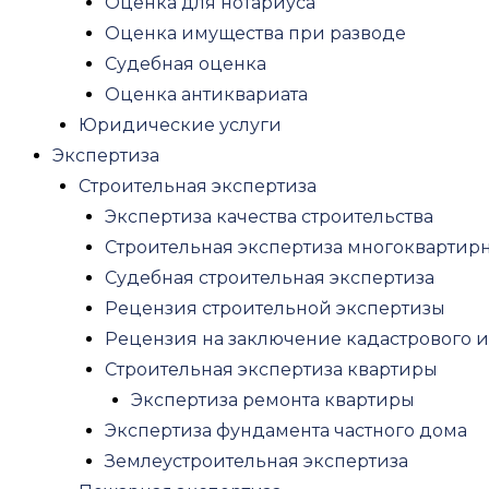
Оценка для нотариуса
Психиатрическая экспертиза потерпевш
Оценка имущества при разводе
Психиатрическая экспертиза для работы
Судебная оценка
Психиатрическая экспертиза несоверш
Оценка антиквариата
Автотехническая экспертиза
Юридические услуги
Экономическая экспертиза
Экспертиза
Криминалистическая экспертиза
Строительная экспертиза
Почерковедческая экспертиза
Экспертиза качества строительства
Экспертиза давности документа
Строительная экспертиза многоквартир
Экспертиза печати и штампа
Судебная строительная экспертиза
Техническая экспертиза документов
Рецензия строительной экспертизы
Рецензия на судебную экспертизу
Рецензия на заключение кадастрового 
Рецензия на судебно-психиатрическую 
Строительная экспертиза квартиры
Рецензия на медицинскую судебную эк
Экспертиза ремонта квартиры
Рецензия на почерковедческую эксперт
Экспертиза фундамента частного дома
Правовая экспертиза договора
Землеустроительная экспертиза
О нас