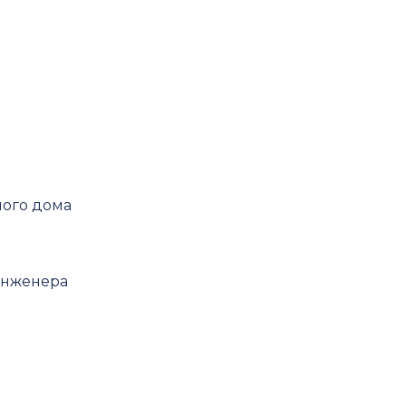
его
еннолетних
ного дома
инженера
экспертизу
спертизу
изу