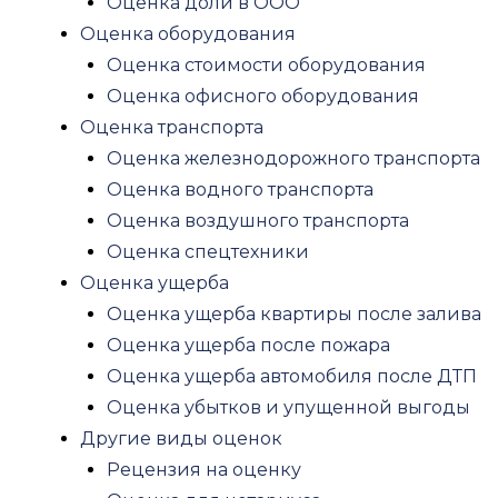
Оценка доли в ООО
Землеустроительная экспертиза
Оценка оборудования
Пожарная экспертиза
Оценка стоимости оборудования
Экспертиза квартиры после пожара
Оценка офисного оборудования
Экспертиза пожара автомобиля
Оценка транспорта
Судебная пожарно-техническая эксперт
Оценка железнодорожного транспорта
Рецензия на пожарную экспертизу
Оценка водного транспорта
Медицинская экспертиза
Оценка воздушного транспорта
Экспертиза качества медицинских услуг
Оценка спецтехники
Стоматологическая экспертиза
Оценка ущерба
Психиатрическая экспертиза
Оценка ущерба квартиры после залива
Военно-психиатрическая экспертиза
Оценка ущерба после пожара
Посмертная психологическая экспертиз
Оценка ущерба автомобиля после ДТП
Психиатрическая экспертиза на дееспос
Оценка убытков и упущенной выгоды
Рецензия на психиатрическую эксперти
Другие виды оценок
Амбулаторная психиатрическая экспе
Рецензия на оценку
Психиатрическая экспертиза обвиняемо