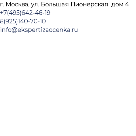
г. Москва, ул. Большая Пионерская, дом 4​
+7(495)642-46-19
8(925)140-70-10
info@ekspertizaocenka.ru
Заказать услугу
Оценка
Оценка недвижимости
Оценка зданий и сооружений
Оценка коммерческой недвижимости
Оценка офисов
Оценка складской недвижимости
Оценка земельного участка
Оценка недостроя